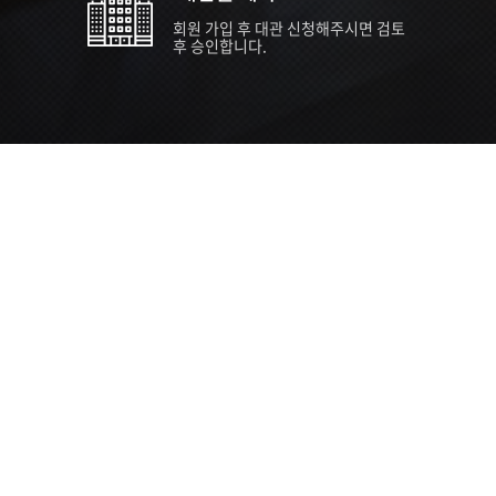
회원 가입 후 대관 신청해주시면 검토
후 승인합니다.
TIPS EVENT & SUPP
SVC 
행사장
행사일
접수기
주최/주
S NEWS
26년 팁스(TIPS) 창업기업 지원계획
수...