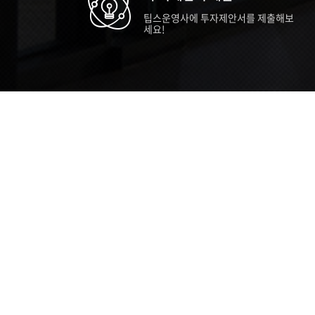
팁스운영사에 투자제안서를 제출해보
세요!
TIPS STORY
TIPS NEWS
TIP
[알림] 2026년 팁스(TIPS) 총괄 운영지
20
침(2차 ...
통합 