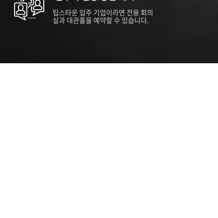
팁스타운 입주 기업이라면 전용 회의
실과 대관홀을 예약할 수 있습니다.
ORT
Seoul 대관 안내 (홍대 지역)
소
서울 마포구 양화로 136, SVC Seoul
자
2026.07.03 ~ 2027.12.31
간
2026.07.03 ~ 2027.12.31
관
SVC Seoul (한국엔젤투자협회)