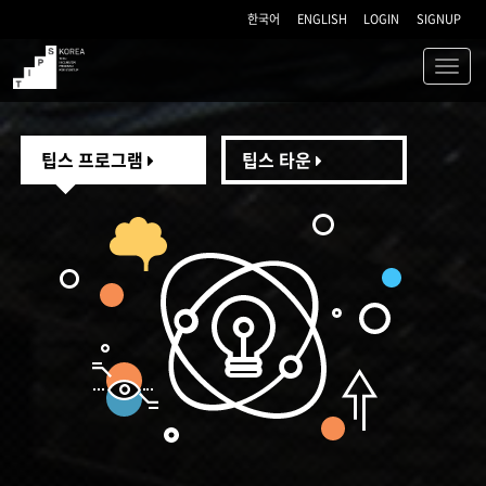
한국어
ENGLISH
LOGIN
SIGNUP
Toggl
navig
TIPS
팁스 프로그램
팁스 타운