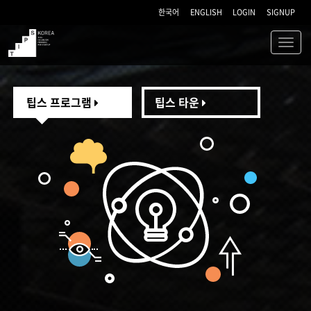
한국어
ENGLISH
LOGIN
SIGNUP
Toggl
navig
TIPS
팁스 프로그램
팁스 타운