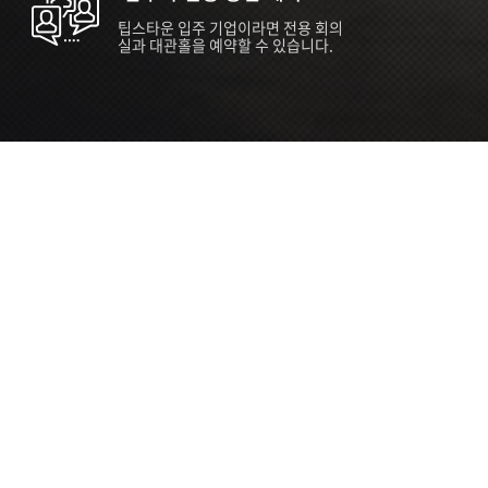
팁스타운 입주 기업이라면 전용 회의
실과 대관홀을 예약할 수 있습니다.
ORT
Seoul 대관 안내 (홍대 지역)
소
서울 마포구 양화로 136, SVC Seoul
자
2026.07.03 ~ 2027.12.31
간
2026.07.03 ~ 2027.12.31
관
SVC Seoul (한국엔젤투자협회)