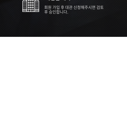
회원 가입 후 대관 신청해주시면 검토
후 승인합니다.
TIPS EVENT & SUPP
SVC 
행사장
행사일
접수기
주최/주
S NEWS
26년 팁스(TIPS) 창업기업 지원계획
수...