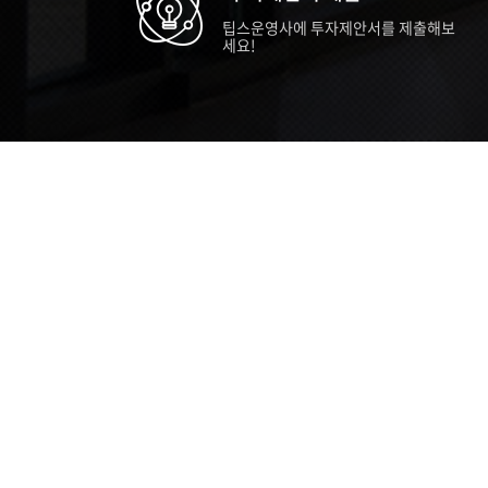
팁스운영사에 투자제안서를 제출해보
세요!
TIPS STORY
TIPS NEWS
TIP
[알림] 2026년 팁스(TIPS) 총괄 운영지
20
침(2차 ...
통합 