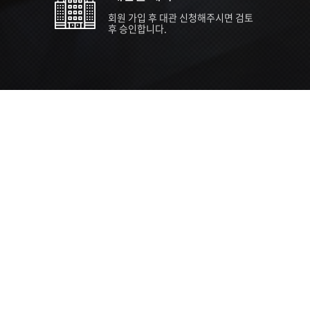
회원 가입 후 대관 신청해주시면 검토
후 승인합니다.
TIPS EVENT & SUPP
SVC 
행사장
행사일
접수기
주최/주
S NEWS
26년 팁스(TIPS) 창업기업 지원계획
수...