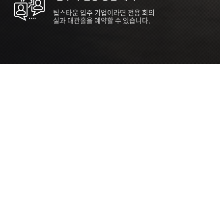
팁스타운 입주 기업이라면 전용 회의
실과 대관홀을 예약할 수 있습니다.
ORT
Seoul 대관 안내 (홍대 지역)
소
서울 마포구 양화로 136, SVC Seoul
자
2026.07.03 ~ 2027.12.31
간
2026.07.03 ~ 2027.12.31
관
SVC Seoul (한국엔젤투자협회)