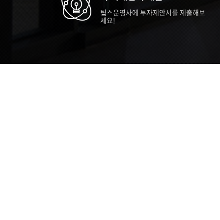
팁스운영사에 투자제안서를 제출해보
세요!
TIPS STORY
TIPS NEWS
TIP
[알림] 2026년 팁스(TIPS) 총괄 운영지
20
침(2차 ...
통합 