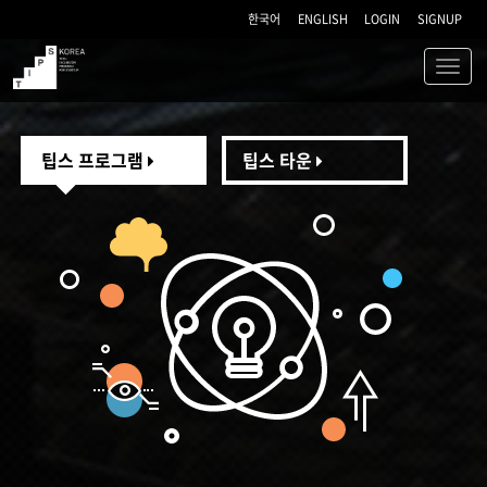
한국어
ENGLISH
LOGIN
SIGNUP
Toggl
navig
TIPS
팁스 프로그램
팁스 타운