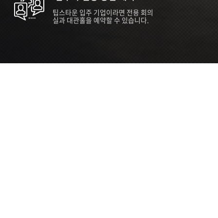
팁스타운 입주 기업이라면 전용 회의
실과 대관홀을 예약할 수 있습니다.
ORT
Seoul 대관 안내 (홍대 지역)
소
서울 마포구 양화로 136, SVC Seoul
자
2026.07.03 ~ 2027.12.31
간
2026.07.03 ~ 2027.12.31
관
SVC Seoul (한국엔젤투자협회)