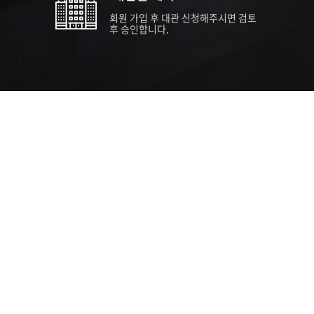
회원 가입 후 대관 신청해주시면 검토
후 승인합니다.
TIPS EVENT & SUPP
SVC 
행사장
행사일
접수기
주최/주
S NEWS
26년 팁스(TIPS) 창업기업 지원계획
수...