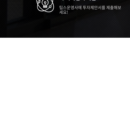
팁스운영사에 투자제안서를 제출해보
세요!
TIPS STORY
TIPS NEWS
TIP
[알림] 2026년 팁스(TIPS) 총괄 운영지
20
침(2차 ...
통합 