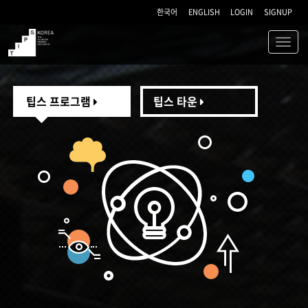
한국어
ENGLISH
LOGIN
SIGNUP
Toggl
navig
TIPS
팁스 프로그램
팁스 타운