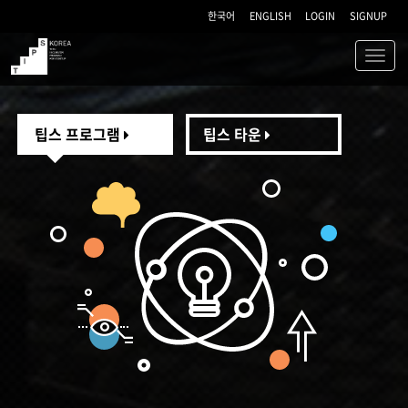
한국어
ENGLISH
LOGIN
SIGNUP
Toggl
navig
TIPS
팁스 프로그램
팁스 타운