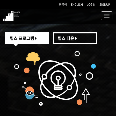
한국어
ENGLISH
LOGIN
SIGNUP
Toggl
navig
TIPS
팁스 프로그램
팁스 타운