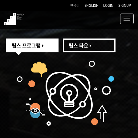
한국어
ENGLISH
LOGIN
SIGNUP
Toggl
navig
TIPS
팁스 프로그램
팁스 타운