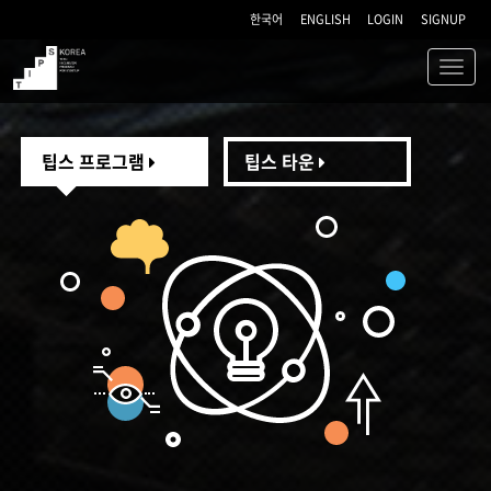
한국어
ENGLISH
LOGIN
SIGNUP
Toggl
navig
TIPS
팁스 프로그램
팁스 타운