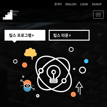
한국어
ENGLISH
LOGIN
SIGNUP
Toggl
navig
TIPS
팁스 프로그램
팁스 타운