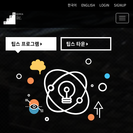
한국어
ENGLISH
LOGIN
SIGNUP
Toggl
navig
TIPS
팁스 프로그램
팁스 타운