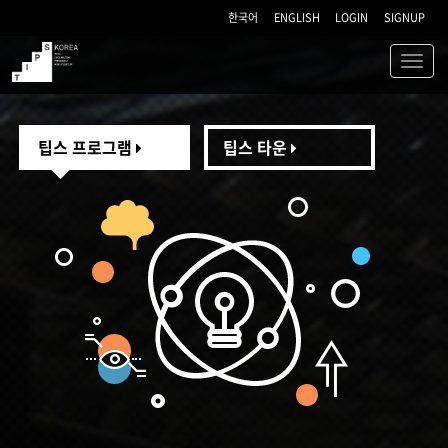
한국어
ENGLISH
LOGIN
SIGNUP
Toggl
navig
TIPS
팁스 프로그램
팁스 타운