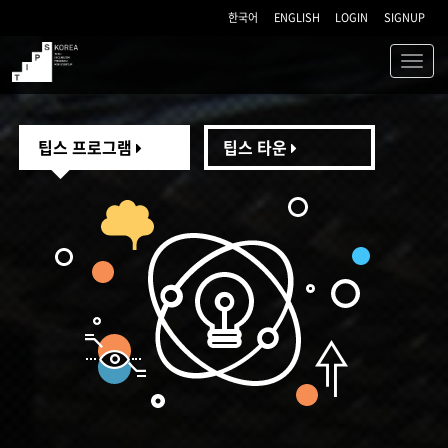
한국어
ENGLISH
LOGIN
SIGNUP
Toggl
navig
TIPS
팁스 프로그램
팁스 타운