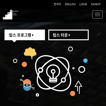
한국어
ENGLISH
LOGIN
SIGNUP
Toggl
navig
TIPS
팁스 프로그램
팁스 타운