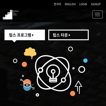
한국어
ENGLISH
LOGIN
SIGNUP
Toggl
navig
TIPS
팁스 프로그램
팁스 타운