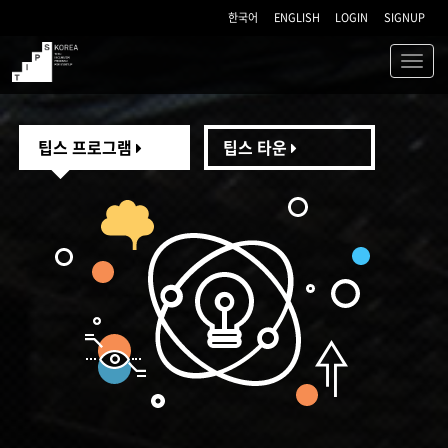
한국어
ENGLISH
LOGIN
SIGNUP
Toggl
navig
TIPS
팁스 프로그램
팁스 타운