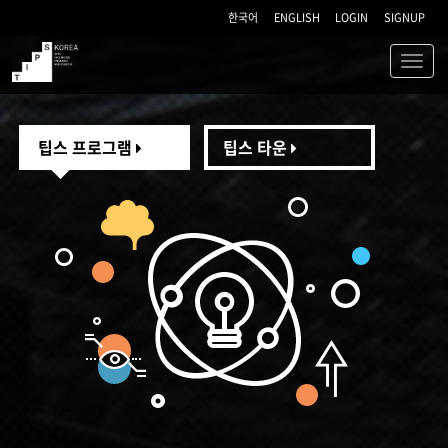
한국어
ENGLISH
LOGIN
SIGNUP
Toggl
navig
TIPS
팁스 프로그램
팁스 타운