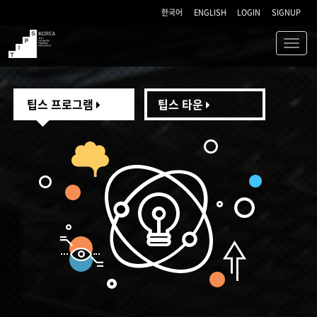
한국어
ENGLISH
LOGIN
SIGNUP
Toggl
navig
TIPS
팁스 프로그램
팁스 타운