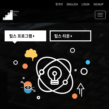
한국어
ENGLISH
LOGIN
SIGNUP
Toggl
navig
TIPS
팁스 프로그램
팁스 타운