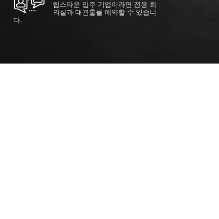
팁스타운 입주 기업이라면 전용 회
의실과 대관홀을 예약할 수 있습니
다.
ORT
Seoul 대관 안내 (홍대 지역)
소
서울 마포구 양화로 136, SVC Seoul
자
2026.07.03 ~ 2027.12.31
간
2026.07.03 ~ 2027.12.31
주관
SVC Seoul (한국엔젤투자협회)