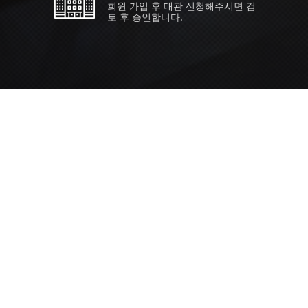
회원 가입 후 대관 신청해주시면 검
토 후 승인합니다.
TIPS EVENT & SUPP
SVC 
행사장
행사일
접수기
주최/
S NEWS
26년 팁스(TIPS) 창업기업 지원계
합 수...