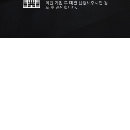
회원 가입 후 대관 신청해주시면 검
토 후 승인합니다.
TIPS EVENT & SUPP
SVC 
행사장
행사일
접수기
주최/
S NEWS
26년 팁스(TIPS) 창업기업 지원계
합 수...