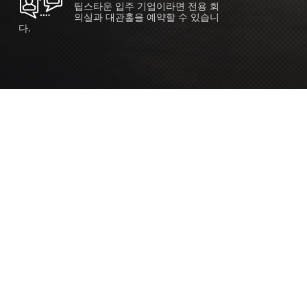
팁스타운 입주 기업이라면 전용 회
의실과 대관홀을 예약할 수 있습니
다.
ORT
Seoul 대관 안내 (홍대 지역)
소
서울 마포구 양화로 136, SVC Seoul
자
2026.07.03 ~ 2027.12.31
간
2026.07.03 ~ 2027.12.31
주관
SVC Seoul (한국엔젤투자협회)