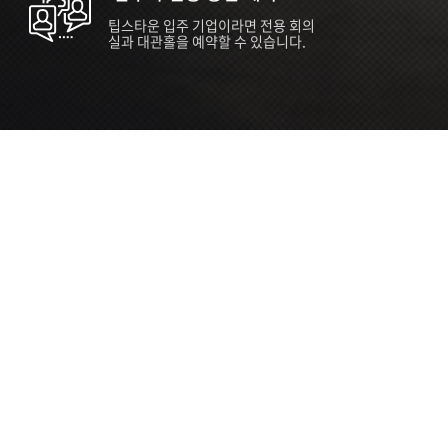
팁스타운 입주 기업이라면 전용 회의
실과 대관홀을 예약할 수 있습니다.
ORT
Seoul 대관 안내 (홍대 지역)
소
서울 마포구 양화로 136, SVC Seoul
자
2026.07.03 ~ 2027.12.31
간
2026.07.03 ~ 2027.12.31
관
SVC Seoul (한국엔젤투자협회)