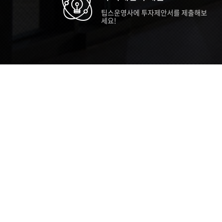
팁스운영사에 투자제안서를 제출해보
세요!
TIPS STORY
TIPS NEWS
TIP
[알림] 2026년 팁스(TIPS) 총괄 운영지
20
침(2차 ...
통합 