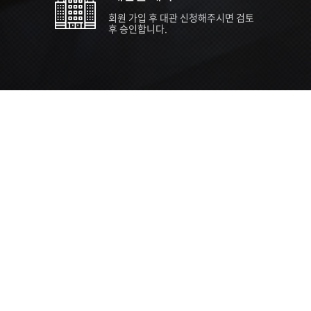
회원 가입 후 대관 신청해주시면 검토
후 승인합니다.
TIPS EVENT & SUPP
SVC 
행사장
행사일
접수기
주최/주
S NEWS
26년 팁스(TIPS) 창업기업 지원계획
수...