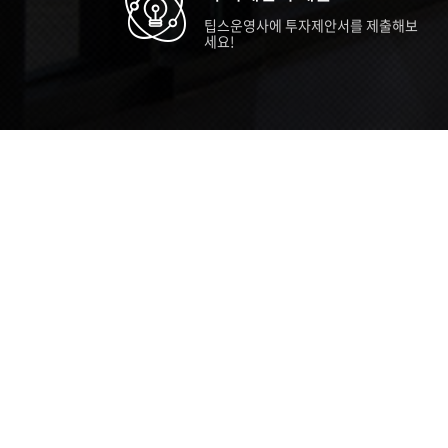
팁스운영사에 투자제안서를 제출해보
세요!
TIPS STORY
TIPS NEWS
TIP
[알림] 2026년 팁스(TIPS) 총괄 운영지
20
침(2차 ...
통합 