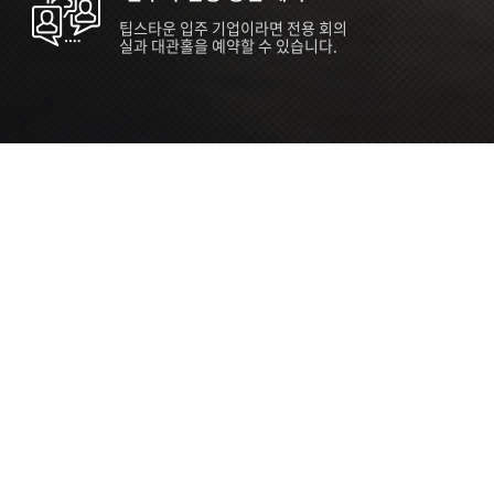
팁스타운 입주 기업이라면 전용 회의
실과 대관홀을 예약할 수 있습니다.
ORT
Seoul 대관 안내 (홍대 지역)
소
서울 마포구 양화로 136, SVC Seoul
자
2026.07.03 ~ 2027.12.31
간
2026.07.03 ~ 2027.12.31
관
SVC Seoul (한국엔젤투자협회)