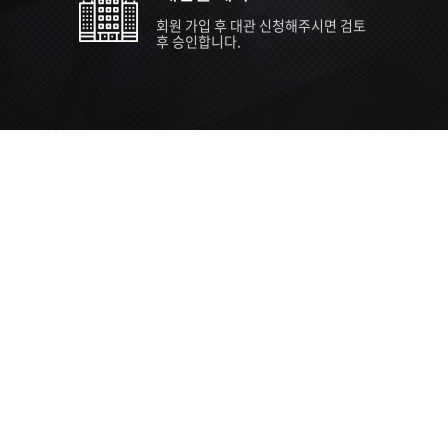
회원 가입 후 대관 신청해주시면 검토
후 승인합니다.
TIPS EVENT & SUPP
SVC 
행사장
행사일
접수기
주최/주
S NEWS
26년 팁스(TIPS) 창업기업 지원계획
수...