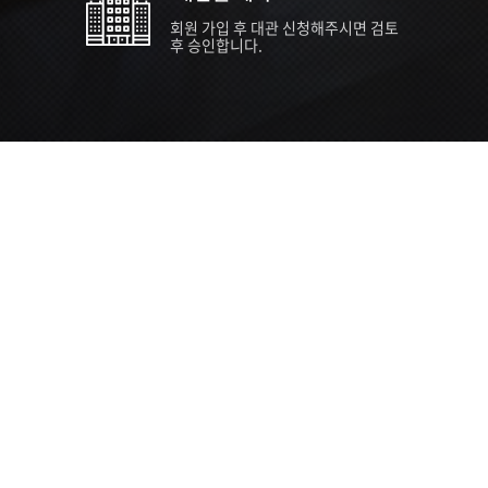
회원 가입 후 대관 신청해주시면 검토
후 승인합니다.
TIPS EVENT & SUPP
SVC 
행사장
행사일
접수기
주최/주
S NEWS
26년 팁스(TIPS) 창업기업 지원계획
수...