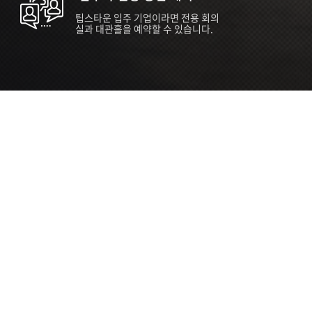
팁스타운 입주 기업이라면 전용 회의
실과 대관홀을 예약할 수 있습니다.
ORT
Seoul 대관 안내 (홍대 지역)
소
서울 마포구 양화로 136, SVC Seoul
자
2026.07.03 ~ 2027.12.31
간
2026.07.03 ~ 2027.12.31
관
SVC Seoul (한국엔젤투자협회)