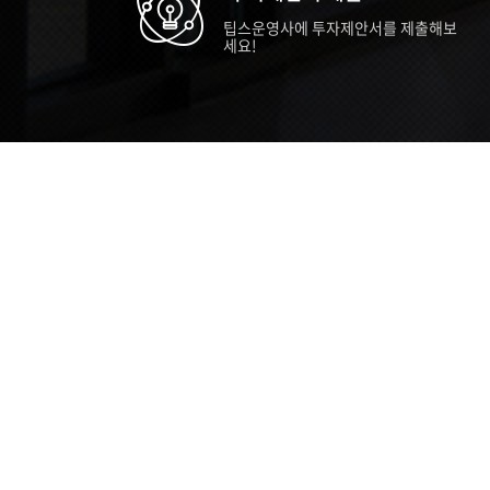
팁스운영사에 투자제안서를 제출해보
세요!
TIPS STORY
TIPS NEWS
TIP
[알림] 2026년 팁스(TIPS) 총괄 운영지
20
침(2차 ...
통합 