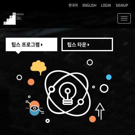
한국어
ENGLISH
LOGIN
SIGNUP
Toggl
navig
TIPS
팁스 프로그램
팁스 타운