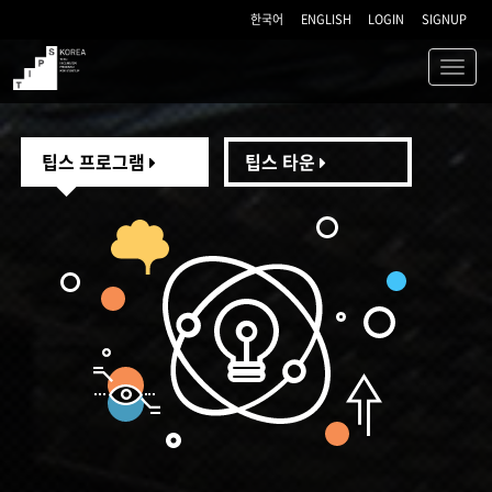
한국어
ENGLISH
LOGIN
SIGNUP
Toggl
navig
TIPS
팁스 프로그램
팁스 타운