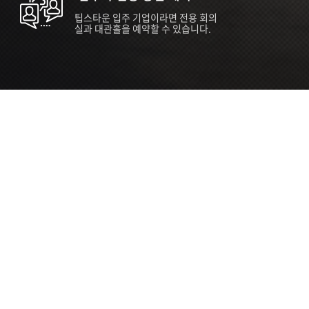
팁스타운 입주 기업이라면 전용 회의
실과 대관홀을 예약할 수 있습니다.
ORT
Seoul 대관 안내 (홍대 지역)
소
서울 마포구 양화로 136, SVC Seoul
자
2026.07.03 ~ 2027.12.31
간
2026.07.03 ~ 2027.12.31
관
SVC Seoul (한국엔젤투자협회)