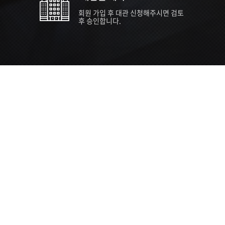
회원 가입 후 대관 신청해주시면 검토
후 승인합니다.
TIPS EVENT & SUPP
SVC 
행사장
행사일
접수기
주최/주
S NEWS
26년 팁스(TIPS) 창업기업 지원계획
수...