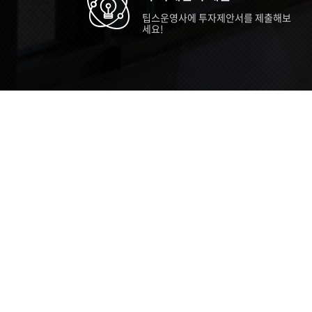
팁스운영사에 투자제안서를 제출해보
세요!
TIPS STORY
TIPS NEWS
TIP
[알림] 2026년 팁스(TIPS) 총괄 운영지
20
침(2차 ...
통합 