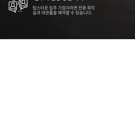
팁스타운 입주 기업이라면 전용 회의
실과 대관홀을 예약할 수 있습니다.
ORT
Seoul 대관 안내 (홍대 지역)
소
서울 마포구 양화로 136, SVC Seoul
자
2026.07.03 ~ 2027.12.31
간
2026.07.03 ~ 2027.12.31
관
SVC Seoul (한국엔젤투자협회)