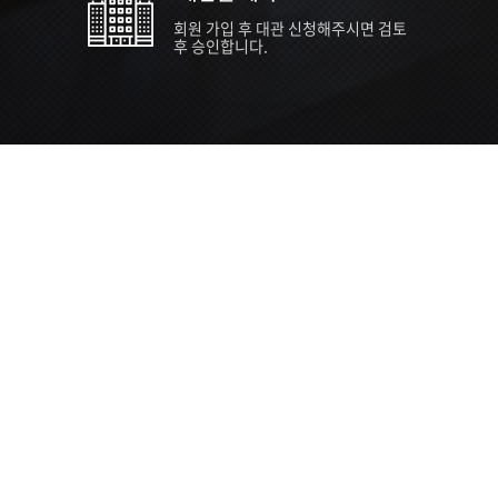
회원 가입 후 대관 신청해주시면 검토
후 승인합니다.
TIPS EVENT & SUPP
SVC 
행사장
행사일
접수기
주최/주
S NEWS
26년 팁스(TIPS) 창업기업 지원계획
수...