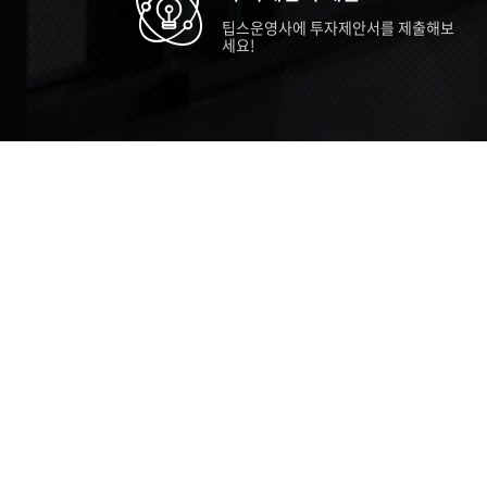
팁스운영사에 투자제안서를 제출해보
세요!
TIPS STORY
TIPS NEWS
TIP
[알림] 2026년 팁스(TIPS) 총괄 운영지
20
침(2차 ...
통합 