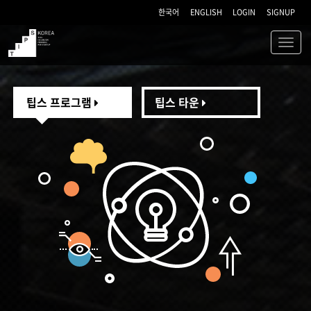
한국어
ENGLISH
LOGIN
SIGNUP
Toggl
navig
TIPS
팁스 프로그램
팁스 타운