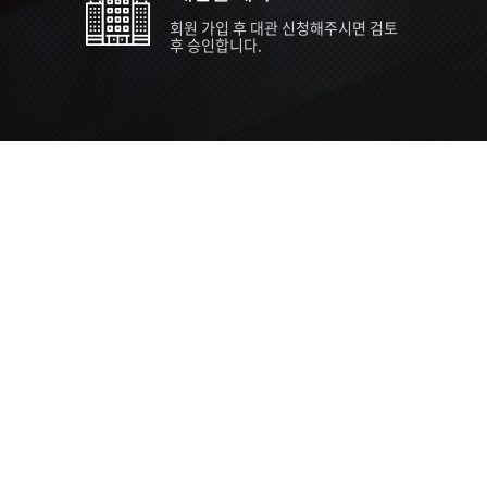
회원 가입 후 대관 신청해주시면 검토
후 승인합니다.
TIPS EVENT & SUPP
SVC 
행사장
행사일
접수기
주최/주
S NEWS
26년 팁스(TIPS) 창업기업 지원계획
수...