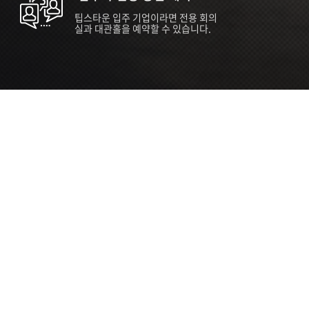
팁스타운 입주 기업이라면 전용 회의
실과 대관홀을 예약할 수 있습니다.
ORT
Seoul 대관 안내 (홍대 지역)
소
서울 마포구 양화로 136, SVC Seoul
자
2026.07.03 ~ 2027.12.31
간
2026.07.03 ~ 2027.12.31
관
SVC Seoul (한국엔젤투자협회)