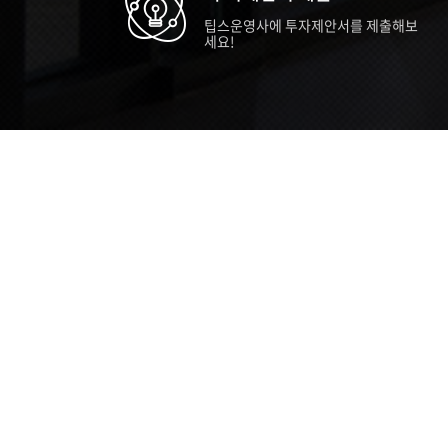
팁스운영사에 투자제안서를 제출해보
세요!
TIPS STORY
TIPS NEWS
TIP
[알림] 2026년 팁스(TIPS) 총괄 운영지
20
침(2차 ...
통합 