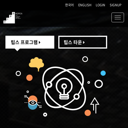
한국어
ENGLISH
LOGIN
SIGNUP
Toggl
navig
TIPS
팁스 프로그램
팁스 타운