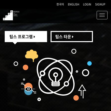
한국어
ENGLISH
LOGIN
SIGNUP
Toggl
navig
TIPS
팁스 프로그램
팁스 타운