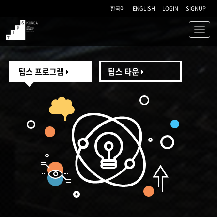
한국어
ENGLISH
LOGIN
SIGNUP
Toggl
navig
TIPS
팁스 프로그램
팁스 타운