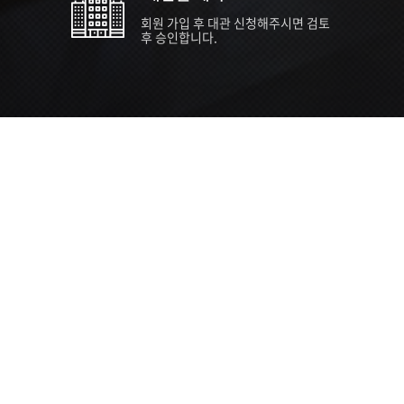
회원 가입 후 대관 신청해주시면 검토
후 승인합니다.
TIPS EVENT & SUPP
SVC 
행사장
행사일
접수기
주최/주
S NEWS
26년 팁스(TIPS) 창업기업 지원계획
수...