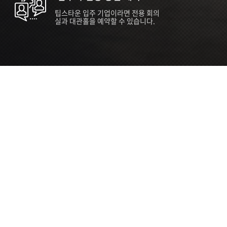
팁스타운 입주 기업이라면 전용 회의
실과 대관홀을 예약할 수 있습니다.
ORT
Seoul 대관 안내 (홍대 지역)
소
서울 마포구 양화로 136, SVC Seoul
자
2026.07.03 ~ 2027.12.31
간
2026.07.03 ~ 2027.12.31
관
SVC Seoul (한국엔젤투자협회)