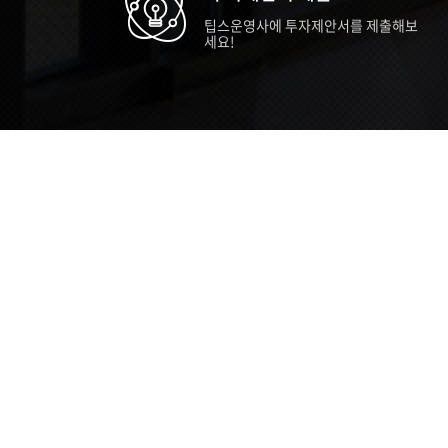
팁스운영사에 투자제안서를 제출해보
세요!
TIPS STORY
TIPS NEWS
TIP
[알림] 2026년 팁스(TIPS) 총괄 운영지
20
침(2차 ...
통합 