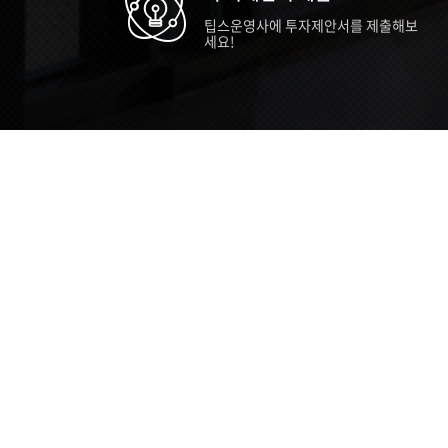
팁스운영사에 투자제안서를 제출해보
세요!
TIPS STORY
TIPS NEWS
TIP
[알림] 2026년 팁스(TIPS) 총괄 운영지
20
침(2차 ...
통합 