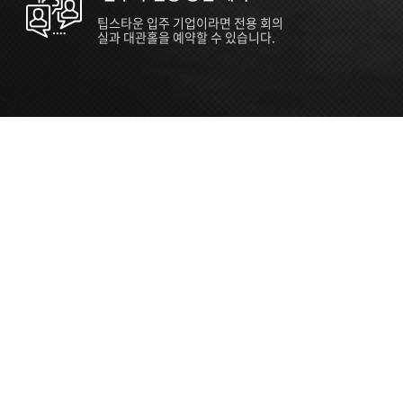
팁스타운 입주 기업이라면 전용 회의
실과 대관홀을 예약할 수 있습니다.
ORT
Seoul 대관 안내 (홍대 지역)
소
서울 마포구 양화로 136, SVC Seoul
자
2026.07.03 ~ 2027.12.31
간
2026.07.03 ~ 2027.12.31
관
SVC Seoul (한국엔젤투자협회)