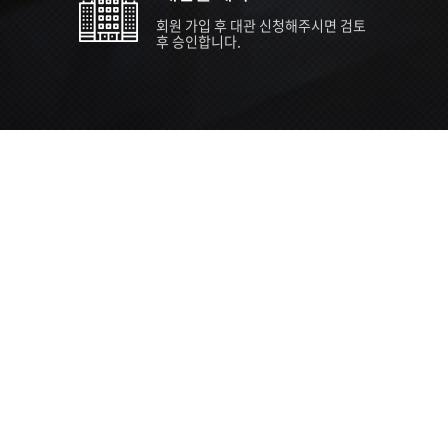
회원 가입 후 대관 신청해주시면 검토
후 승인합니다.
TIPS EVENT & SUPP
SVC 
행사장
행사일
접수기
주최/주
S NEWS
26년 팁스(TIPS) 창업기업 지원계획
수...