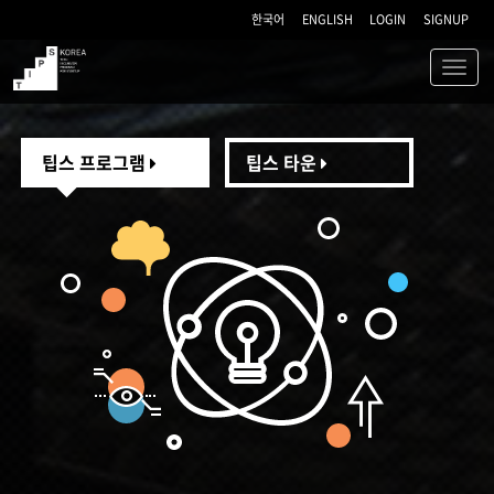
한국어
ENGLISH
LOGIN
SIGNUP
Toggl
navig
TIPS
팁스 프로그램
팁스 타운