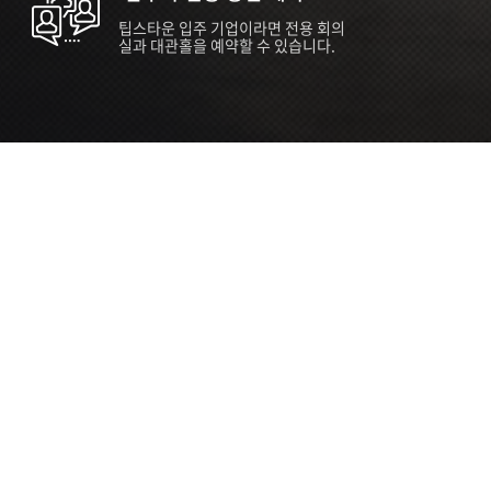
팁스타운 입주 기업이라면 전용 회의
실과 대관홀을 예약할 수 있습니다.
ORT
Seoul 대관 안내 (홍대 지역)
소
서울 마포구 양화로 136, SVC Seoul
자
2026.07.03 ~ 2027.12.31
간
2026.07.03 ~ 2027.12.31
관
SVC Seoul (한국엔젤투자협회)