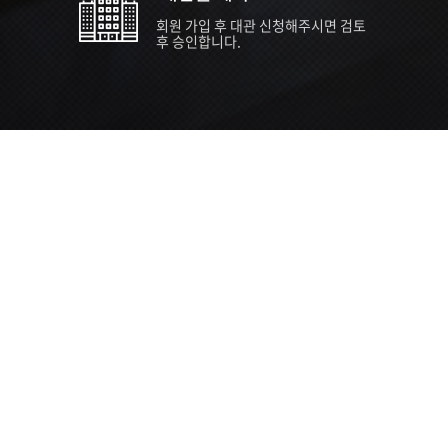
회원 가입 후 대관 신청해주시면 검토
후 승인합니다.
TIPS EVENT & SUPP
SVC 
행사장
행사일
접수기
주최/주
S NEWS
26년 팁스(TIPS) 창업기업 지원계획
수...