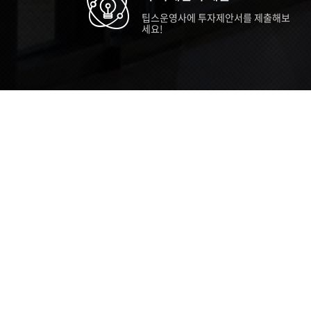
팁스운영사에 투자제안서를 제출해보
세요!
TIPS STORY
TIPS NEWS
TIP
[알림] 2026년 팁스(TIPS) 총괄 운영지
20
침(2차 ...
통합 