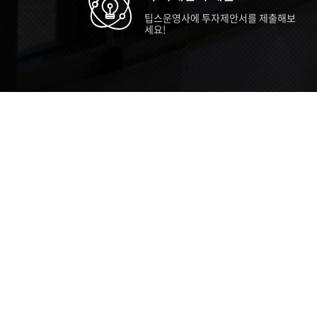
팁스운영사에 투자제안서를 제출해보
세요!
TIPS STORY
TIPS NEWS
TIP
[알림] 2026년 팁스(TIPS) 총괄 운영지
20
침(2차 ...
통합 