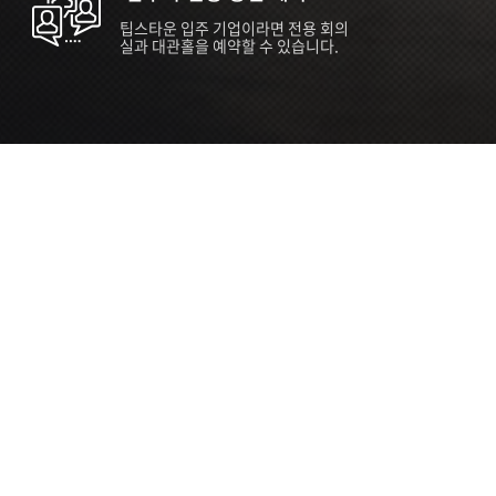
팁스타운 입주 기업이라면 전용 회의
실과 대관홀을 예약할 수 있습니다.
ORT
Seoul 대관 안내 (홍대 지역)
소
서울 마포구 양화로 136, SVC Seoul
자
2026.07.03 ~ 2027.12.31
간
2026.07.03 ~ 2027.12.31
관
SVC Seoul (한국엔젤투자협회)