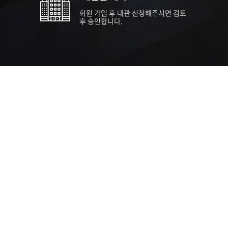
회원 가입 후 대관 신청해주시면 검토
후 승인합니다.
TIPS EVENT & SUPP
SVC 
행사장
행사일
접수기
주최/주
S NEWS
26년 팁스(TIPS) 창업기업 지원계획
수...