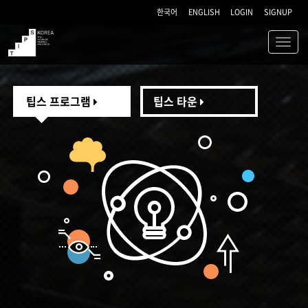
한국어
ENGLISH
LOGIN
SIGNUP
Toggl
navig
TIPS
팁스 프로그램
팁스 타운