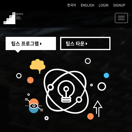
한국어
ENGLISH
LOGIN
SIGNUP
Toggl
navig
TIPS
팁스 프로그램
팁스 타운