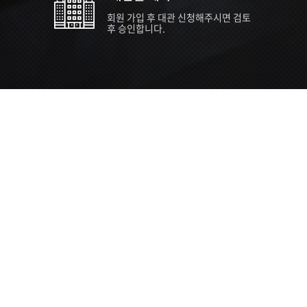
회원 가입 후 대관 신청해주시면 검토
후 승인합니다.
TIPS EVENT & SUPP
SVC 
행사장
행사일
접수기
주최/주
S NEWS
26년 팁스(TIPS) 창업기업 지원계획
수...