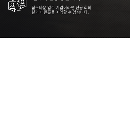
팁스타운 입주 기업이라면 전용 회의
실과 대관홀을 예약할 수 있습니다.
ORT
Seoul 대관 안내 (홍대 지역)
소
서울 마포구 양화로 136, SVC Seoul
자
2026.07.03 ~ 2027.12.31
간
2026.07.03 ~ 2027.12.31
관
SVC Seoul (한국엔젤투자협회)