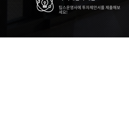
팁스운영사에 투자제안서를 제출해보
세요!
TIPS STORY
TIPS NEWS
TIP
[알림] 2026년 팁스(TIPS) 총괄 운영지
20
침(2차 ...
통합 