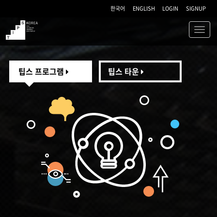
한국어
ENGLISH
LOGIN
SIGNUP
Toggl
navig
TIPS
팁스 프로그램
팁스 타운